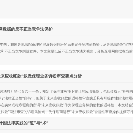
网数据的反不正当竞争法保护
年来，我国各地法院审理的涉及数据纠纷的民事案件呈增多趋势，从各地法院的审判
权和不正当竞争纠纷案件。本文主要以反不正当竞争法为视角，分析互联网数据在当
未来应收账款”叙做保理业务诉讼审查要点分析
民法典》第七百六十一条，规定了保理业务项下转让的应收账款，包括债权人“将有的
得了法律正当性“背书”，但关于未来应收账款的适格性审查缺乏具有可操作性的法律
存在实体或程序瑕疵的所谓“未来应收账款”作为保理业务标的债权的适格性，本文结合
收账款”司法审查的诉讼风险点，为保理商进行“未来应收账款”合规性审查操作提供可
纾困法律实践的“道”与“术”