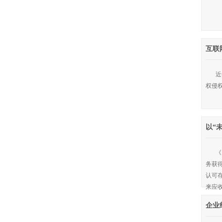
互联
近
权侵
以“
《
务获
认可
来应
企业