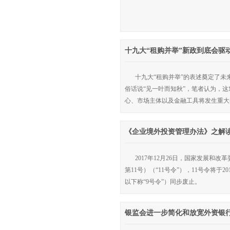
十九大“租购并举”新政到底会驱
十九大“租购并举”的表述奠定了
俗话说“见一叶而知秋”，笔者认为，
心、市场主体以及金融工具将发生重
《企业境外投资管理办法》之解
2017年12月26日，国家发展
第11号）（“11号令”），11号令将
以下称“9号令”）同步废止。
银监会进一步简化和放宽外资银