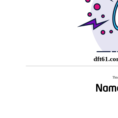
dft61.co
This