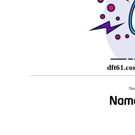
dft61.co
This